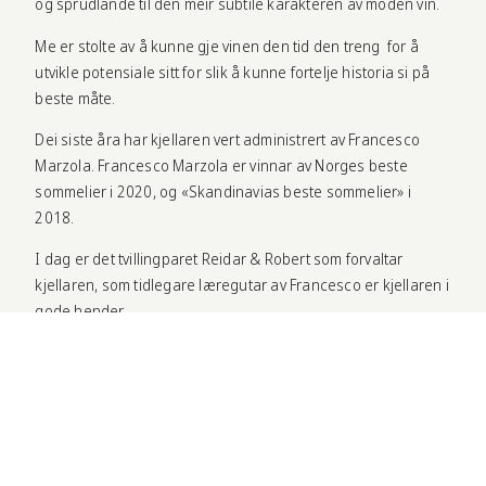
og sprudlande til den meir subtile karakteren av moden vin.
Me er stolte av å kunne gje vinen den tid den treng for å
utvikle potensiale sitt for slik å kunne fortelje historia si på
beste måte.
Dei siste åra har kjellaren vert administrert av Francesco
Marzola. Francesco Marzola er vinnar av Norges beste
sommelier i 2020, og «Skandinavias beste sommelier» i
2018.
I dag er det tvillingparet Reidar & Robert som forvaltar
kjellaren, som tidlegare læregutar av Francesco er kjellaren i
gode hender.
Robert R. R. Johansen –
Restaurant Mgr & Sommelier
Reidar R. R. Johansen –
Wine Director
Tore Horn –
Head Waiter
Jesper Ström –
Sommellier