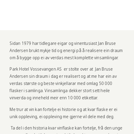
Sidan 1979 har tidlegare eigar og vinentusiast Jan Bruse
Andersen brukt mykje tid og energi på å realisere ein draum
om å bygge opp ei av verdas mest komplette vinsamlingar.
Park Hotel Vossevangen AS er stolte over at Jan Bruse
Andersen sin draum i dag er realisert og at me har ein av
verdas største og beste vinkjellarar med omlag 50 000
flasker i samlinga. Vinsamlinga dekker stort sett heile
vinverda og inneheld meir enn 10 000 etikettar.
Me trur at vin kan fortelje ei historie og at kvar flaske er ei
unik oppleving, ei oppleving me gjerne vil dele med deg.
Ta del i den historia kvar vinflaske kan fortelje, frå den unge