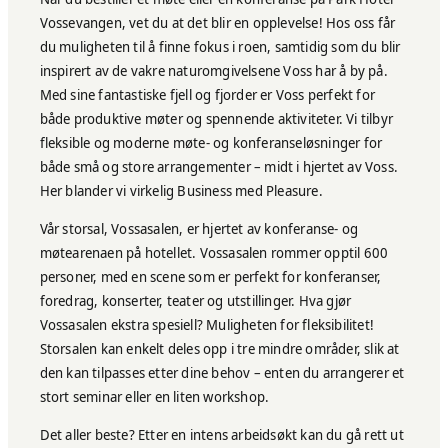
Vossevangen, vet du at det blir en opplevelse! Hos oss får
du muligheten til å finne fokus i roen, samtidig som du blir
inspirert av de vakre naturomgivelsene Voss har å by på.
Med sine fantastiske fjell og fjorder er Voss perfekt for
både produktive møter og spennende aktiviteter. Vi tilbyr
fleksible og moderne møte- og konferanseløsninger for
både små og store arrangementer – midt i hjertet av Voss.
Her blander vi virkelig Business med Pleasure.
Vår storsal, Vossasalen, er hjertet av konferanse- og
møtearenaen på hotellet. Vossasalen rommer opptil 600
personer, med en scene som er perfekt for konferanser,
foredrag, konserter, teater og utstillinger. Hva gjør
Vossasalen ekstra spesiell? Muligheten for fleksibilitet!
Storsalen kan enkelt deles opp i tre mindre områder, slik at
den kan tilpasses etter dine behov – enten du arrangerer et
stort seminar eller en liten workshop.
Det aller beste? Etter en intens arbeidsøkt kan du gå rett ut