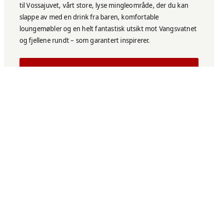
til Vossajuvet, vårt store, lyse mingleområde, der du kan
slappe av med en drink fra baren, komfortable
loungemøbler og en helt fantastisk utsikt mot Vangsvatnet
og fjellene rundt – som garantert inspirerer.
FORESPØRSEL
KONFERENSER & MØTER
FRA FOKUS TIL FRITID
– AKTIVITETER I
SPEKTAKULÆRE
OMGIVELSER