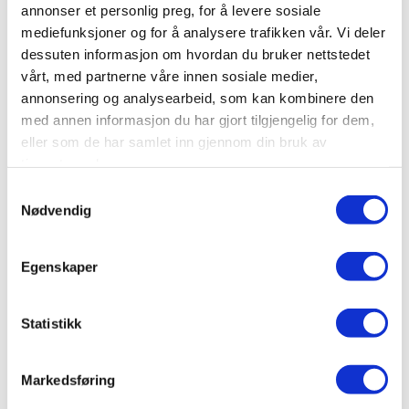
annonser et personlig preg, for å levere sosiale
mediefunksjoner og for å analysere trafikken vår. Vi deler
dessuten informasjon om hvordan du bruker nettstedet
PARK HOTEL VOSSEVANGEN
vårt, med partnerne våre innen sosiale medier,
LOBBYEN
annonsering og analysearbeid, som kan kombinere den
med annen informasjon du har gjort tilgjengelig for dem,
eller som de har samlet inn gjennom din bruk av
tjenestene deres.
Samtykkevalg
Nødvendig
Egenskaper
Statistikk
Markedsføring