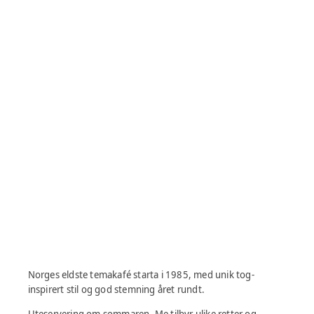
Norges eldste temakafé starta i 1985, med unik tog-
inspirert stil og god stemning året rundt.
Uteservering om sommaren. Me tilbyr ulike retter og