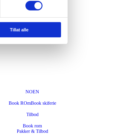
Tillat alle
NO
EN
Book ROm
Book skiferie
Tilbod
Book rom
Pakker & Tilbod