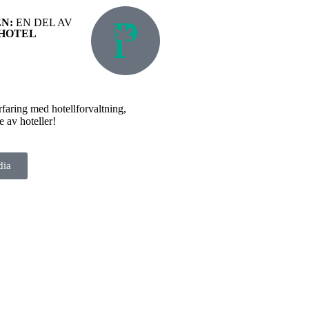
EN:
EN DEL AV
HOTEL
faring med hotellforvaltning,
e av hoteller!
dia