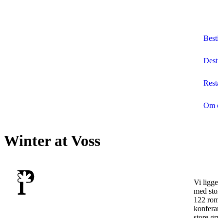
Besti
Dest
Rest
Om 
Winter at Voss
Vi ligge
med stor
122 rom 
konfera
store g