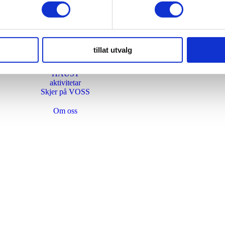
konferanser og moter
DESTINATION VOSS
Vinter
tillat utvalg
Vår
Sommar
HAUST
aktivitetar
Skjer på VOSS
Om oss