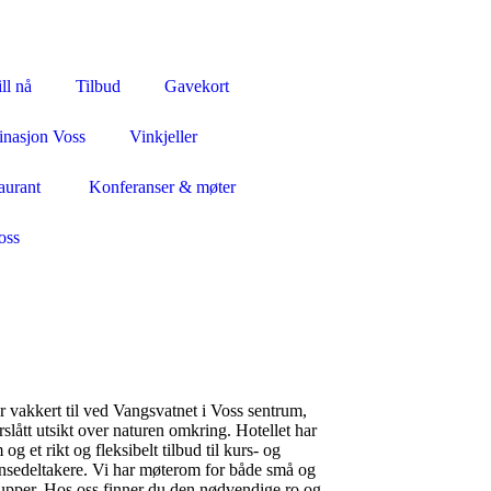
ll nå
Tilbud
Gavekort
inasjon Voss
Vinkjeller
aurant
Konferanser & møter
oss
r vakkert til ved Vangsvatnet i Voss sentrum,
slått utsikt over naturen omkring. Hotellet har
og et rikt og fleksibelt tilbud til kurs- og
nsedeltakere. Vi har møterom for både små og
rupper. Hos oss finner du den nødvendige ro og