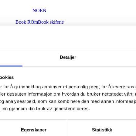
NO
EN
Book ROm
Book skiferie
Tilbod
Book rom
Pakker & Tilbod
Lobbyen
Detaljer
BORDRESERVASJON
GÅVEKORT
Løys inn gåvekort
ookies
vinkjeller
 for å gi innhold og annonser et personlig preg, for å levere sos
deler dessuten informasjon om hvordan du bruker nettstedet vårt,
Vinkart
vinsmaking
og analysearbeid, som kan kombinere den med annen informasjon d
 inn gjennom din bruk av tjenestene deres.
restaurant
restaurant elysee
cafe stationen
Egenskaper
Statistikk