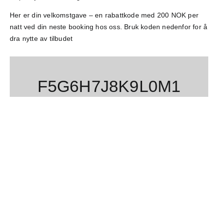
Her er din velkomstgave – en rabattkode med 200 NOK per
natt ved din neste booking hos oss. Bruk koden nedenfor for å
dra nytte av tilbudet
F5G6H7J8K9L0M1
Vi gleder oss til å gjøre tiden din i Lobbyen så behagelig som
mulig. Ikke nøl med å kontakte oss hvis vi kan hjelpe deg mer
– ellers høres vi snart igjen!
Beste hilsener, Park Hotel Vossevangen
SE VÅRE TILBUD