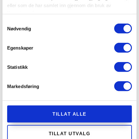
LOBBYEN
eller som de har samlet inn gjennom din bruk av
tjenestene deres.
Samtykkevalg
TILBUD, INSPIRASJON OG TIPS DIREKTE FRA PARK VOSS TIL
Nødvendig
DIN INNBOKS.
Egenskaper
Statistikk
Markedsføring
TILLAT ALLE
TILLAT UTVALG